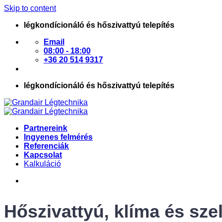
Skip to content
légkondícionáló és hőszivattyú telepítés
Email
08:00 - 18:00
+36 20 514 9317
légkondícionáló és hőszivattyú telepítés
Partnereink
Ingyenes felmérés
Referenciák
Kapcsolat
Kalkuláció
Hőszivattyú, klíma és szel